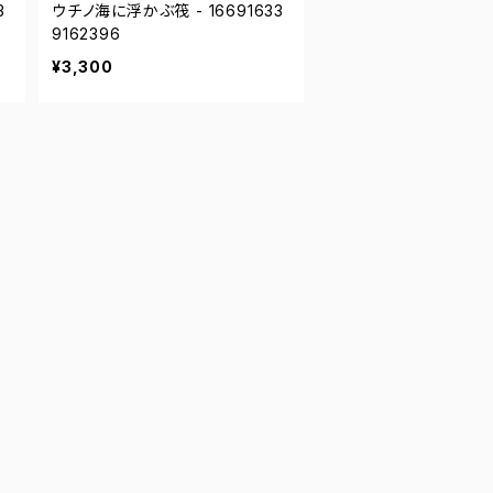
3
ウチノ海に浮かぶ筏 - 16691633
9162396
¥3,300