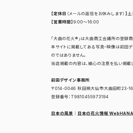
【定休日
（メールの返信をお休みします）
】
土
【営業時間】
9:00～16:00
「大曲の花火®」は大曲商工会議所の登録商
本サイトに掲載してある写真・映像は前田
のではありません。
当店掲載の内容は、細心の注意を払い掲載し
前田デザイン事務所
〒014-0046 秋田県大仙市大曲田町23-1
登録番号：T9810455973194
日本の風景
｜
日本の花火情報 WebHANAB