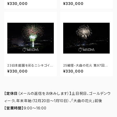
7回全国花火競技大会 - 1766
の花火 第97回全国花火競技大
¥330,000
¥330,000
71212071347
会 - 176671212177980
23日本庭園を彩るニシキゴイ-
25細雪-大曲の花火 第97回全
大曲の花火 第97回全国花火競
国花火競技大会 - 176671212
¥330,000
¥330,000
技大会 - 176671212121689
319190
【定休日
（メールの返信をお休みします）
】
土日祝日、ゴールデンウ
ィーク、年末年始（12月20日～1月10日）、「大曲の花火」前後
【営業時間】
9:00～16:00