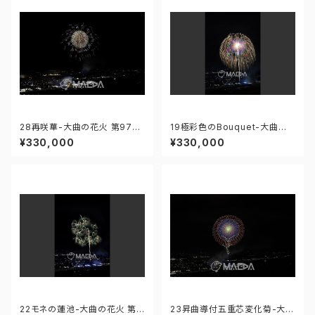
28再咲華-大曲の花火 第97回
19極彩色のBouquet-大曲の
全国花火競技大会 - 1766757
花火 第97回全国花火競技大会
¥330,000
¥330,000
34358260
- 176671211857484
22モネの蓮池-大曲の花火 第9
23昇曲導付五重芯変化菊-大曲