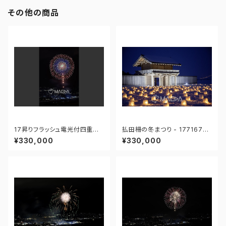
その他の商品
17昇りフラッシュ電光付四重芯
払田柵の冬まつり - 17716762
変化菊-大曲の花火 第97回全
7858540
¥330,000
¥330,000
国花火競技大会 - 1766712115
55272