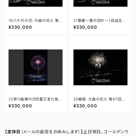
16八千代の花-大曲の花火 第9
21春雷～春の訪れ～（自由玉）-
7回全国花火競技大会 - 1766
大曲の花火 第97回全国花火競
¥330,000
¥330,000
71211571946
技大会 - 176671211987818
22昇り曲導付き四重芯変化菊-
25細雪-大曲の花火 第97回全
大曲の花火 第97回全国花火競
国花火競技大会 - 176671212
¥330,000
¥330,000
技大会 - 176671211943597
319190
【定休日
（メールの返信をお休みします）
】
土日祝日、ゴールデンウ