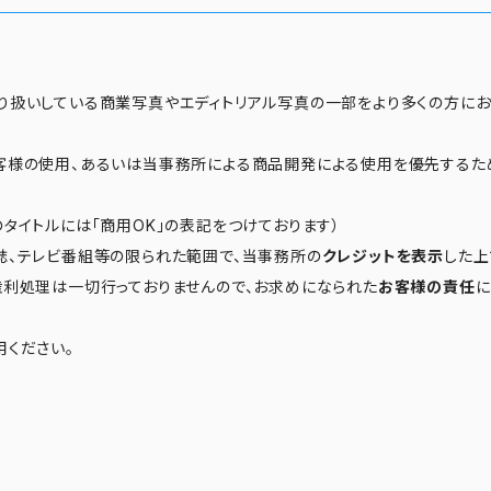
り扱いしている商業写真やエディトリアル写真の一部をより多くの方に
客様の使用、あるいは当事務所による商品開発による使用を優先するた
タイトルには「商用OK」の表記をつけております）
誌、テレビ番組等の限られた範囲で、当事務所の
クレジットを表示
した上
権利処理は一切行っておりませんので、お求めになられた
お客様の責任
に
用ください。