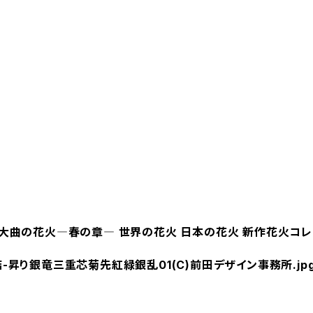
大曲の花火―春の章― 世界の花火 日本の花火 新作花火コレクシ
-昇り銀竜三重芯菊先紅緑銀乱01(C)前田デザイン事務所.jp