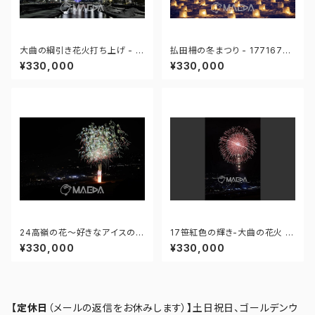
大曲の綱引き花火打ち上げ - 1
払田柵の冬まつり - 17716762
77167123433419
7858540
¥330,000
¥330,000
24高嶺の花～好きなアイスの味
17笹紅色の輝き-大曲の花火 第
はきっと…～-大曲の花火 第97
97回全国花火競技大会 - 176
¥330,000
¥330,000
回全国花火競技大会 - 176671
671211664667
212246415
【定休日
（メールの返信をお休みします）
】
土日祝日、ゴールデンウ