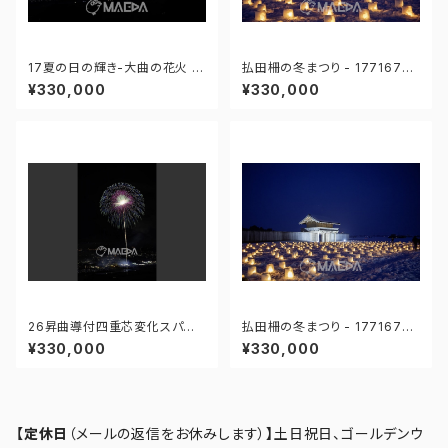
17夏の日の輝き-大曲の花火 第
払田柵の冬まつり - 17716762
97回全国花火競技大会 - 176
7858540
¥330,000
¥330,000
671211647275
26昇曲導付四重芯変化スパン
払田柵の冬まつり - 17716762
コール-大曲の花火 第97回全
9263328
¥330,000
¥330,000
国花火競技大会 - 17667566
7341679
【定休日
（メールの返信をお休みします）
】
土日祝日、ゴールデンウ