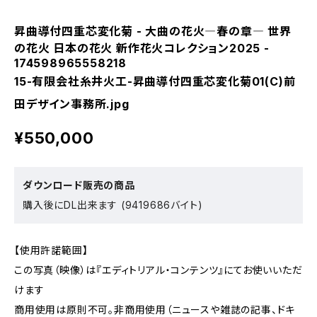
昇曲導付四重芯変化菊 - 大曲の花火―春の章― 世界
の花火 日本の花火 新作花火コレクション2025 -
174598965558218
15-有限会社糸井火工-昇曲導付四重芯変化菊01(C)前
田デザイン事務所.jpg
¥550,000
ダウンロード販売の商品
購入後にDL出来ます (9419686バイト)
【使用許諾範囲】
この写真（映像）は『エディトリアル・コンテンツ』にてお使いいただ
けます
商用使用は原則不可。非商用使用（ニュースや雑誌の記事、ドキ