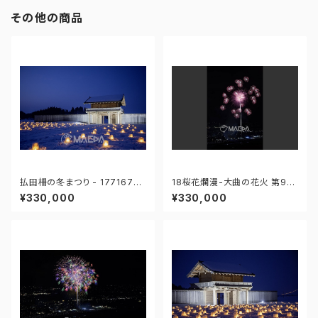
その他の商品
払田柵の冬まつり - 17716762
18桜花爛漫-大曲の花火 第97
5521652
回全国花火競技大会 - 176671
¥330,000
¥330,000
211725119