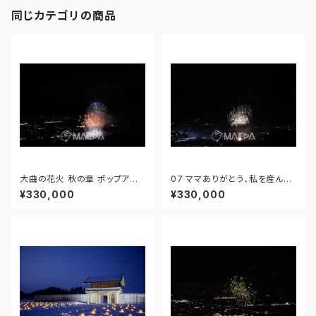
同じカテゴリの商品
大曲の花火 秋の章 ポップアー
07 ママありがとう、私を産んで
ト In New York - 17296466
くれて。 - 「大曲の花火」第96回
¥330,000
¥330,000
5883224
全国花火競技大会 - 1725584
20984163