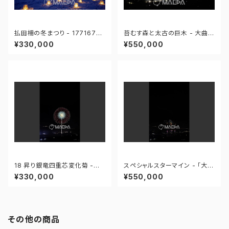
払田柵の冬まつり - 17716762
苔むす森と太古の巨木 - 大曲の
5521652
花火―春の章―「新作花火コレ
¥330,000
¥550,000
クション2024 世界の花火 日本
の花火」 - 171435911319968
18 昇り銀竜四重芯変化菊 -
スペシャルスターマイン - 「大曲
「大曲の花火」第96回全国花火
の花火」第96回全国花火競技大
¥330,000
¥550,000
競技大会 - 17255841982018
会 - 172558421154110
1
その他の商品