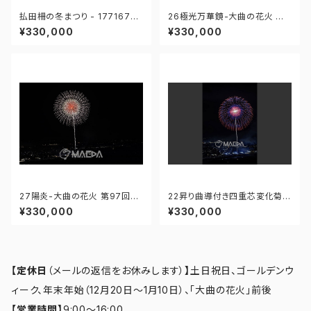
払田柵の冬まつり - 17716762
26極光万華鏡-大曲の花火 第9
4360517
7回全国花火競技大会 - 1766
¥330,000
¥330,000
71212382521
27陽炎-大曲の花火 第97回全
22昇り曲導付き四重芯変化菊-
国花火競技大会 - 176671212
大曲の花火 第97回全国花火競
¥330,000
¥330,000
373605
技大会 - 176671211943597
【定休日
（メールの返信をお休みします）
】
土日祝日、ゴールデンウ
ィーク、年末年始（12月20日～1月10日）、「大曲の花火」前後
【営業時間】
9:00～16:00