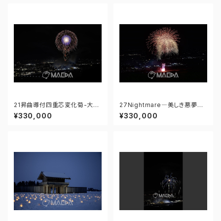
21昇曲導付四重芯変化菊-大曲
27Nightmare―美しき悪夢―-
の花火 第97回全国花火競技大
大曲の花火 第97回全国花火競
¥330,000
¥330,000
会 - 176671211945005
技大会 - 17667573058689
4