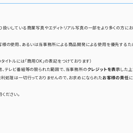
り扱いしている商業写真やエディトリアル写真の一部をより多くの方に
客様の使用、あるいは当事務所による商品開発による使用を優先するた
タイトルには「商用OK」の表記をつけております）
誌、テレビ番組等の限られた範囲で、当事務所の
クレジットを表示
した上
権利処理は一切行っておりませんので、お求めになられた
お客様の責任
に
用ください。