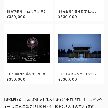
18桜花爛漫-大曲の花火 第97
26昇曲導付四重芯変化スパン
回全国花火競技大会 - 176671
コール-大曲の花火 第97回全
¥330,000
¥330,000
211725119
国花火競技大会 - 17667566
7341679
21昇曲導付四重芯変化菊-大曲
払田柵の冬まつり - 17716762
の花火 第97回全国花火競技大
0285068
¥330,000
¥330,000
会 - 176671211945005
【定休日
（メールの返信をお休みします）
】
土日祝日、ゴールデンウ
ィーク、年末年始（12月20日～1月10日）、「大曲の花火」前後