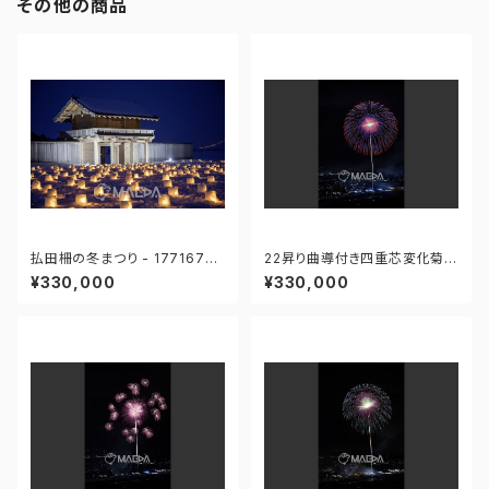
その他の商品
払田柵の冬まつり - 17716762
22昇り曲導付き四重芯変化菊-
7858540
大曲の花火 第97回全国花火競
¥330,000
¥330,000
技大会 - 176671211943597