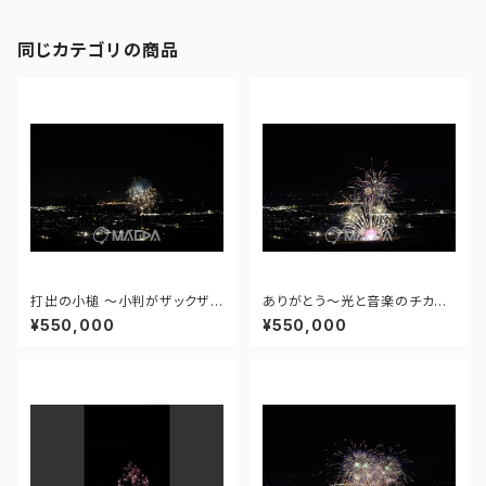
同じカテゴリの商品
打出の小槌 ～小判がザックザク
ありがとう～光と音楽のチカラ
～ - 大曲の花火―春の章―「新
～ - 大曲の花火―春の章―「新
¥550,000
¥550,000
作花火コレクション2024 世界
作花火コレクション2024 世界
の花火 日本の花火」 - 171435
の花火 日本の花火」 - 171435
910943348
910477108