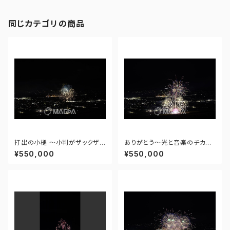
同じカテゴリの商品
打出の小槌 ～小判がザックザク
ありがとう～光と音楽のチカラ
～ - 大曲の花火―春の章―「新
～ - 大曲の花火―春の章―「新
¥550,000
¥550,000
作花火コレクション2024 世界
作花火コレクション2024 世界
の花火 日本の花火」 - 171435
の花火 日本の花火」 - 171435
910943348
910477108