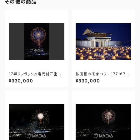
その他の商品
17昇りフラッシュ電光付四重芯
払田柵の冬まつり - 17716762
変化菊-大曲の花火 第97回全
7858540
¥330,000
¥330,000
国花火競技大会 - 1766712115
55272