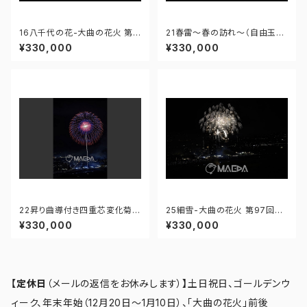
16八千代の花-大曲の花火 第9
21春雷～春の訪れ～（自由玉）-
7回全国花火競技大会 - 1766
大曲の花火 第97回全国花火競
¥330,000
¥330,000
71211571946
技大会 - 176671211987818
22昇り曲導付き四重芯変化菊-
25細雪-大曲の花火 第97回全
大曲の花火 第97回全国花火競
国花火競技大会 - 176671212
¥330,000
¥330,000
技大会 - 176671211943597
319190
【定休日
（メールの返信をお休みします）
】
土日祝日、ゴールデンウ
ィーク、年末年始（12月20日～1月10日）、「大曲の花火」前後