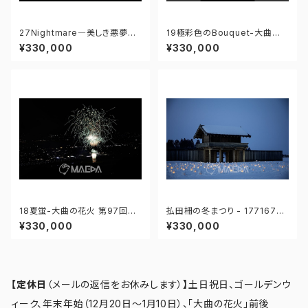
27Nightmare―美しき悪夢―-
19極彩色のBouquet-大曲の
大曲の花火 第97回全国花火競
花火 第97回全国花火競技大会
¥330,000
¥330,000
技大会 - 17667573058689
- 176671211857484
4
18夏蛍-大曲の花火 第97回全
払田柵の冬まつり - 17716760
国花火競技大会 - 176671211
9431911
¥330,000
¥330,000
774619
【定休日
（メールの返信をお休みします）
】
土日祝日、ゴールデンウ
ィーク、年末年始（12月20日～1月10日）、「大曲の花火」前後