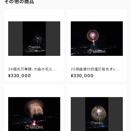
その他の商品
26極光万華鏡-大曲の花火 第9
20昇曲導付四重芯菊先オレン
7回全国花火競技大会 - 1766
ジ-大曲の花火 第97回全国花
¥330,000
¥330,000
71212382521
火競技大会 - 176671211847
301