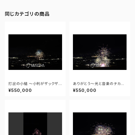
同じカテゴリの商品
打出の小槌 ～小判がザックザク
ありがとう～光と音楽のチカラ
～ - 大曲の花火―春の章―「新
～ - 大曲の花火―春の章―「新
¥550,000
¥550,000
作花火コレクション2024 世界
作花火コレクション2024 世界
の花火 日本の花火」 - 171435
の花火 日本の花火」 - 171435
910943348
910477108