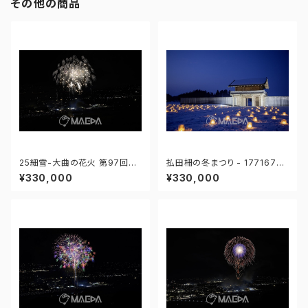
その他の商品
25細雪-大曲の花火 第97回全
払田柵の冬まつり - 17716762
国花火競技大会 - 176671212
5521652
¥330,000
¥330,000
319190