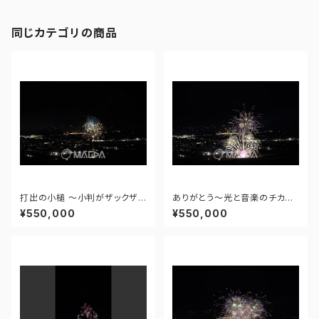
同じカテゴリの商品
打出の小槌 ～小判がザックザク
ありがとう～光と音楽のチカラ
～ - 大曲の花火―春の章―「新
～ - 大曲の花火―春の章―「新
¥550,000
¥550,000
作花火コレクション2024 世界
作花火コレクション2024 世界
の花火 日本の花火」 - 171435
の花火 日本の花火」 - 171435
910943348
910477108