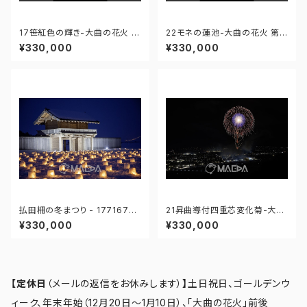
17笹紅色の輝き-大曲の花火 第
22モネの蓮池-大曲の花火 第9
97回全国花火競技大会 - 176
7回全国花火競技大会 - 1766
¥330,000
¥330,000
671211664667
71212071347
払田柵の冬まつり - 17716762
21昇曲導付四重芯変化菊-大曲
7858540
の花火 第97回全国花火競技大
¥330,000
¥330,000
会 - 176671211945005
【定休日
（メールの返信をお休みします）
】
土日祝日、ゴールデンウ
ィーク、年末年始（12月20日～1月10日）、「大曲の花火」前後