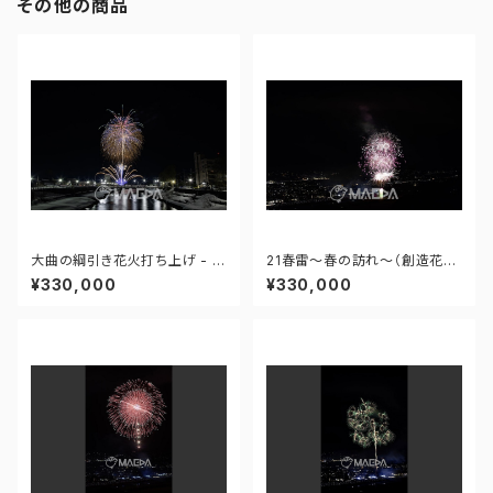
その他の商品
大曲の綱引き花火打ち上げ - 1
21春雷～春の訪れ～（創造花
77167123433419
火）-大曲の花火 第97回全国花
¥330,000
¥330,000
火競技大会 - 176671211929
789