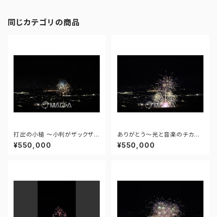
同じカテゴリの商品
打出の小槌 ～小判がザックザク
ありがとう～光と音楽のチカラ
～ - 大曲の花火―春の章―「新
～ - 大曲の花火―春の章―「新
¥550,000
¥550,000
作花火コレクション2024 世界
作花火コレクション2024 世界
の花火 日本の花火」 - 171435
の花火 日本の花火」 - 171435
910943348
910477108