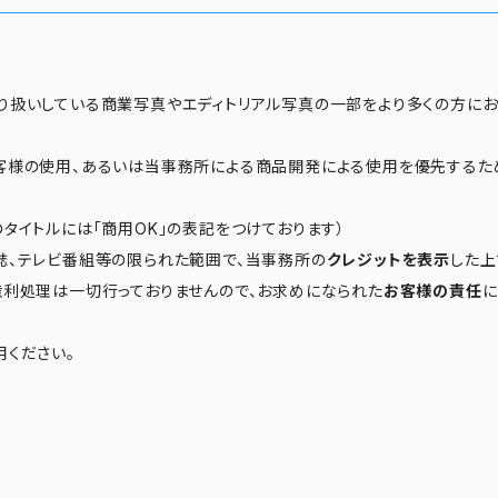
り扱いしている商業写真やエディトリアル写真の一部をより多くの方に
客様の使用、あるいは当事務所による商品開発による使用を優先するた
タイトルには「商用OK」の表記をつけております）
誌、テレビ番組等の限られた範囲で、当事務所の
クレジットを表示
した上
権利処理は一切行っておりませんので、お求めになられた
お客様の責任
に
用ください。