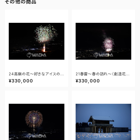
その他の商品
24高嶺の花～好きなアイスの味
21春雷～春の訪れ～（創造花
はきっと…～-大曲の花火 第97
火）-大曲の花火 第97回全国花
¥330,000
¥330,000
回全国花火競技大会 - 176671
火競技大会 - 176671211929
212246415
789