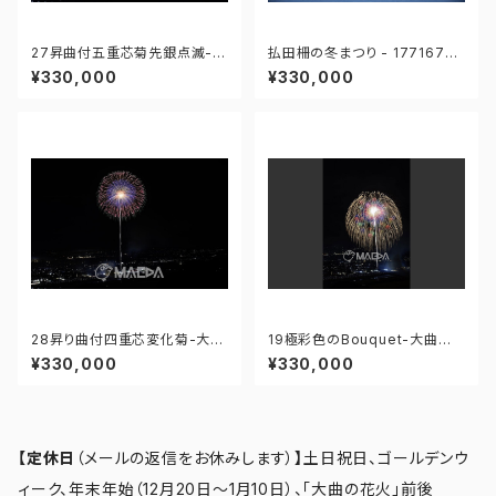
27昇曲付五重芯菊先銀点滅-大
払田柵の冬まつり - 17716760
曲の花火 第97回全国花火競技
9431911
¥330,000
¥330,000
大会 - 176675698053510
28昇り曲付四重芯変化菊-大曲
19極彩色のBouquet-大曲の
の花火 第97回全国花火競技大
花火 第97回全国花火競技大会
¥330,000
¥330,000
会 - 176675730269962
- 176671211857484
【定休日
（メールの返信をお休みします）
】
土日祝日、ゴールデンウ
ィーク、年末年始（12月20日～1月10日）、「大曲の花火」前後