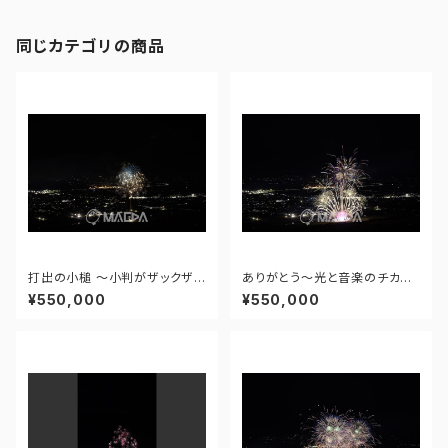
同じカテゴリの商品
打出の小槌 ～小判がザックザク
ありがとう～光と音楽のチカラ
～ - 大曲の花火―春の章―「新
～ - 大曲の花火―春の章―「新
¥550,000
¥550,000
作花火コレクション2024 世界
作花火コレクション2024 世界
の花火 日本の花火」 - 171435
の花火 日本の花火」 - 171435
910943348
910477108