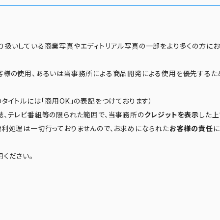
り扱いしている商業写真やエディトリアル写真の一部をより多くの方に
客様の使用、あるいは当事務所による商品開発による使用を優先するた
タイトルには「商用OK」の表記をつけております）
誌、テレビ番組等の限られた範囲で、当事務所の
クレジットを表示
した上
権利処理は一切行っておりませんので、お求めになられた
お客様の責任
に
用ください。