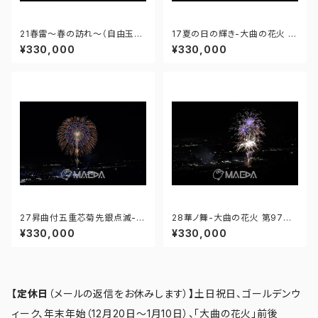
21春雷～春の訪れ～（自由玉）-
17夏の日の輝き-大曲の花火 第
大曲の花火 第97回全国花火競
97回全国花火競技大会 - 176
¥330,000
¥330,000
技大会 - 176671211987818
671211647275
27昇曲付五重芯菊先銀点滅-大
28華ノ舞-大曲の花火 第97回
曲の花火 第97回全国花火競技
全国花火競技大会 - 1766757
¥330,000
¥330,000
大会 - 176675698053510
58036026
【定休日
（メールの返信をお休みします）
】
土日祝日、ゴールデンウ
ィーク、年末年始（12月20日～1月10日）、「大曲の花火」前後