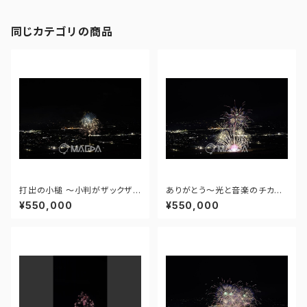
同じカテゴリの商品
打出の小槌 ～小判がザックザク
ありがとう～光と音楽のチカラ
～ - 大曲の花火―春の章―「新
～ - 大曲の花火―春の章―「新
¥550,000
¥550,000
作花火コレクション2024 世界
作花火コレクション2024 世界
の花火 日本の花火」 - 171435
の花火 日本の花火」 - 171435
910943348
910477108