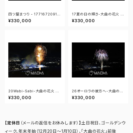
四ツ屋まつり - 17716720915
17夏の日の輝き-大曲の花火 第
6422
97回全国花火競技大会 - 176
¥330,000
¥330,000
671211647275
20Wabi-Sabi-大曲の花火 第
26オーロラの彼方へ-大曲の花
97回全国花火競技大会 - 176
火 第97回全国花火競技大会 -
¥330,000
¥330,000
671211959173
176671212359015
【定休日
（メールの返信をお休みします）
】
土日祝日、ゴールデンウ
ィーク、年末年始（12月20日～1月10日）、「大曲の花火」前後