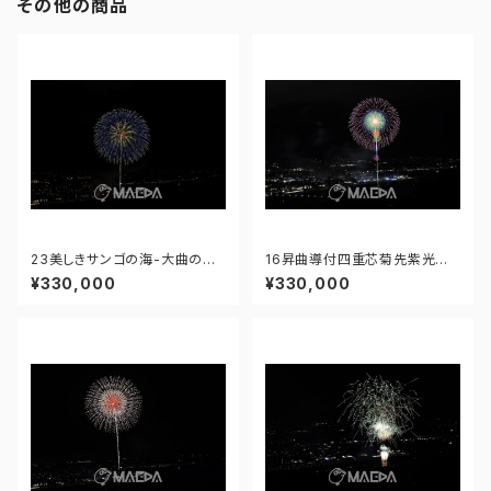
その他の商品
23美しきサンゴの海-大曲の花
16昇曲導付四重芯菊先紫光露-
火 第97回全国花火競技大会 -
大曲の花火 第97回全国花火競
¥330,000
¥330,000
176671212156221
技大会 - 176671211595718