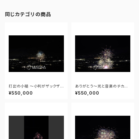
同じカテゴリの商品
打出の小槌 ～小判がザックザク
ありがとう～光と音楽のチカラ
～ - 大曲の花火―春の章―「新
～ - 大曲の花火―春の章―「新
¥550,000
¥550,000
作花火コレクション2024 世界
作花火コレクション2024 世界
の花火 日本の花火」 - 171435
の花火 日本の花火」 - 171435
910943348
910477108