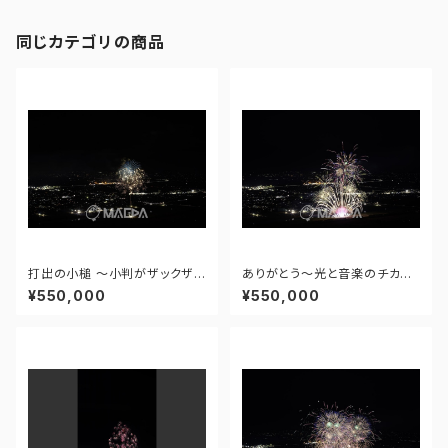
同じカテゴリの商品
打出の小槌 ～小判がザックザク
ありがとう～光と音楽のチカラ
～ - 大曲の花火―春の章―「新
～ - 大曲の花火―春の章―「新
¥550,000
¥550,000
作花火コレクション2024 世界
作花火コレクション2024 世界
の花火 日本の花火」 - 171435
の花火 日本の花火」 - 171435
910943348
910477108