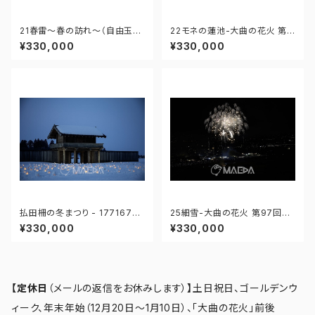
21春雷～春の訪れ～（自由玉）-
22モネの蓮池-大曲の花火 第9
大曲の花火 第97回全国花火競
7回全国花火競技大会 - 1766
¥330,000
¥330,000
技大会 - 176671211987818
71212071347
払田柵の冬まつり - 17716760
25細雪-大曲の花火 第97回全
9431911
国花火競技大会 - 176671212
¥330,000
¥330,000
319190
【定休日
（メールの返信をお休みします）
】
土日祝日、ゴールデンウ
ィーク、年末年始（12月20日～1月10日）、「大曲の花火」前後