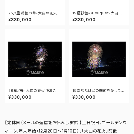
25八重咲蒼の華-大曲の花火
19極彩色のBouquet-大曲の
第97回全国花火競技大会 - 17
花火 第97回全国花火競技大会
¥330,000
¥330,000
6671212284762
- 176671211857484
28華ノ舞-大曲の花火 第97回
19あなたはどの季節を愛します
全国花火競技大会 - 1766757
か。―春夏秋冬―-大曲の花火
¥330,000
¥330,000
58036026
第97回全国花火競技大会 - 17
6671211872024
【定休日
（メールの返信をお休みします）
】
土日祝日、ゴールデンウ
ィーク、年末年始（12月20日～1月10日）、「大曲の花火」前後