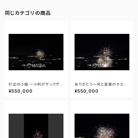
同じカテゴリの商品
打出の小槌 ～小判がザックザク
ありがとう～光と音楽のチカラ
～ - 大曲の花火―春の章―「新
～ - 大曲の花火―春の章―「新
¥550,000
¥550,000
作花火コレクション2024 世界
作花火コレクション2024 世界
の花火 日本の花火」 - 171435
の花火 日本の花火」 - 171435
910943348
910477108