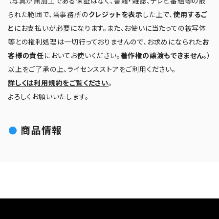
（写真が無加工である保証はなく、書籍・雑誌、テレビ番組等の限
られた範囲で、当事務所の
クレジットを表示
した上で、
使用するご
と
にお支払いが必要になります。また、お使いに当たっての被写体
等との権利処理は一切行っておりませんので、お求めになられた
お
客様の責任
においてお使いください。
著作権の譲渡もできません
。）
以上をご了承の上、ライセンスストアをご利用ください。
詳しくは利用規約をご覧ください
。
よろしくお願いいたします。
商品情報