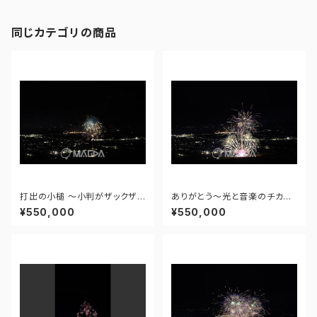
同じカテゴリの商品
打出の小槌 ～小判がザックザク
ありがとう～光と音楽のチカラ
～ - 大曲の花火―春の章―「新
～ - 大曲の花火―春の章―「新
¥550,000
¥550,000
作花火コレクション2024 世界
作花火コレクション2024 世界
の花火 日本の花火」 - 171435
の花火 日本の花火」 - 171435
910943348
910477108