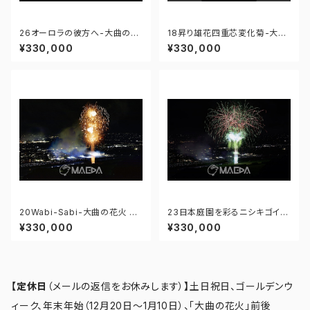
26オーロラの彼方へ-大曲の花
18昇り雄花四重芯変化菊-大曲
火 第97回全国花火競技大会 -
の花火 第97回全国花火競技大
¥330,000
¥330,000
176671212359015
会 - 176671211717005
20Wabi-Sabi-大曲の花火 第
23日本庭園を彩るニシキゴイ-
97回全国花火競技大会 - 176
大曲の花火 第97回全国花火競
¥330,000
¥330,000
671211959173
技大会 - 176671212121689
【定休日
（メールの返信をお休みします）
】
土日祝日、ゴールデンウ
ィーク、年末年始（12月20日～1月10日）、「大曲の花火」前後