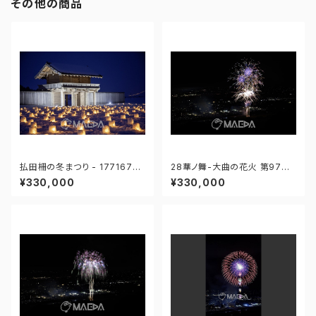
その他の商品
払田柵の冬まつり - 17716762
28華ノ舞-大曲の花火 第97回
7858540
全国花火競技大会 - 1766757
¥330,000
¥330,000
58036026