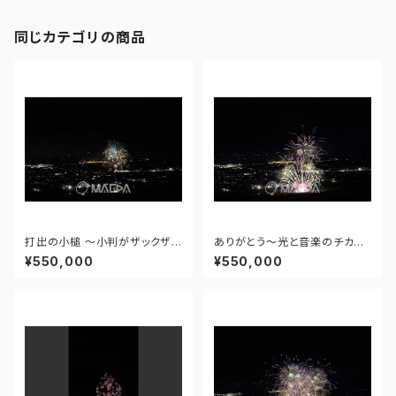
同じカテゴリの商品
打出の小槌 ～小判がザックザク
ありがとう～光と音楽のチカラ
～ - 大曲の花火―春の章―「新
～ - 大曲の花火―春の章―「新
¥550,000
¥550,000
作花火コレクション2024 世界
作花火コレクション2024 世界
の花火 日本の花火」 - 171435
の花火 日本の花火」 - 171435
910943348
910477108