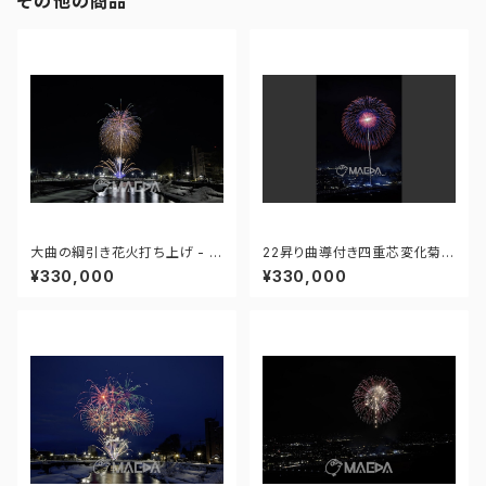
その他の商品
大曲の綱引き花火打ち上げ - 1
22昇り曲導付き四重芯変化菊-
77167123433419
大曲の花火 第97回全国花火競
¥330,000
¥330,000
技大会 - 176671211943597