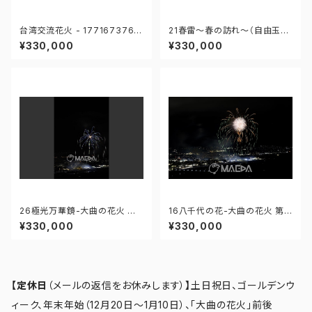
台湾交流花火 - 1771673762
21春雷～春の訪れ～（自由玉）-
34282
大曲の花火 第97回全国花火競
¥330,000
¥330,000
技大会 - 176671211987818
26極光万華鏡-大曲の花火 第9
16八千代の花-大曲の花火 第9
7回全国花火競技大会 - 1766
7回全国花火競技大会 - 1766
¥330,000
¥330,000
71212382521
71211571946
【定休日
（メールの返信をお休みします）
】
土日祝日、ゴールデンウ
ィーク、年末年始（12月20日～1月10日）、「大曲の花火」前後