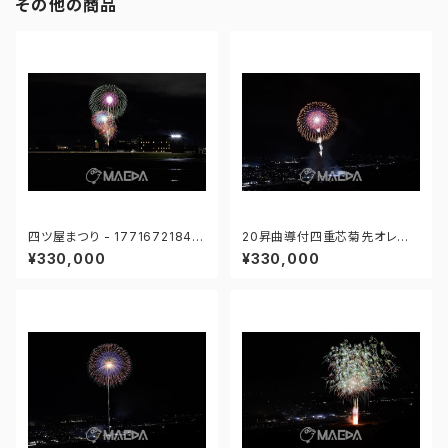
その他の商品
四ツ屋まつり - 17716721849
20昇曲導付四重芯菊先オレン
0592
ジ-大曲の花火 第97回全国花
¥330,000
¥330,000
火競技大会 - 176671211847
301