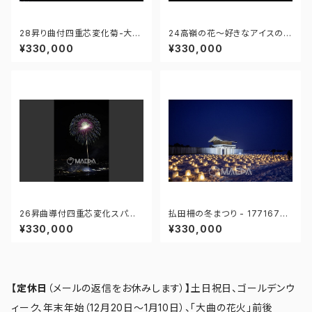
28昇り曲付四重芯変化菊-大曲
24高嶺の花～好きなアイスの味
の花火 第97回全国花火競技大
はきっと…～-大曲の花火 第97
¥330,000
¥330,000
会 - 176675730269962
回全国花火競技大会 - 176671
212246415
26昇曲導付四重芯変化スパン
払田柵の冬まつり - 17716762
コール-大曲の花火 第97回全
9263328
¥330,000
¥330,000
国花火競技大会 - 17667566
7341679
【定休日
（メールの返信をお休みします）
】
土日祝日、ゴールデンウ
ィーク、年末年始（12月20日～1月10日）、「大曲の花火」前後