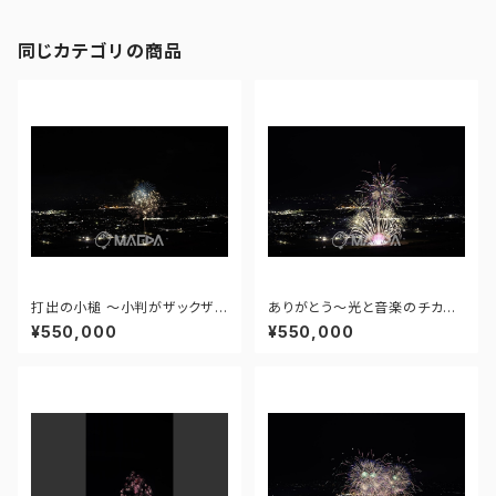
同じカテゴリの商品
打出の小槌 ～小判がザックザク
ありがとう～光と音楽のチカラ
～ - 大曲の花火―春の章―「新
～ - 大曲の花火―春の章―「新
¥550,000
¥550,000
作花火コレクション2024 世界
作花火コレクション2024 世界
の花火 日本の花火」 - 171435
の花火 日本の花火」 - 171435
910943348
910477108