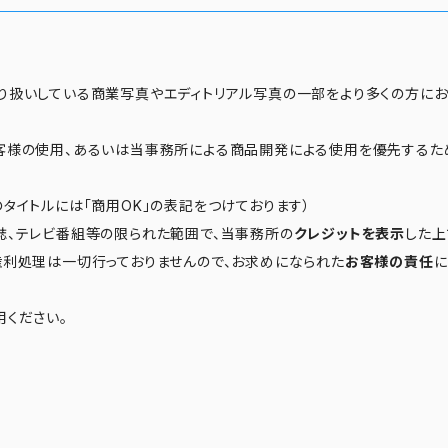
り扱いしている商業写真やエディトリアル写真の一部をより多くの方に
客様の使用、あるいは当事務所による商品開発による使用を優先するた
タイトルには「商用OK」の表記をつけております）
誌、テレビ番組等の限られた範囲で、当事務所の
クレジットを表示
した上
権利処理は一切行っておりませんので、お求めになられた
お客様の責任
に
用ください。