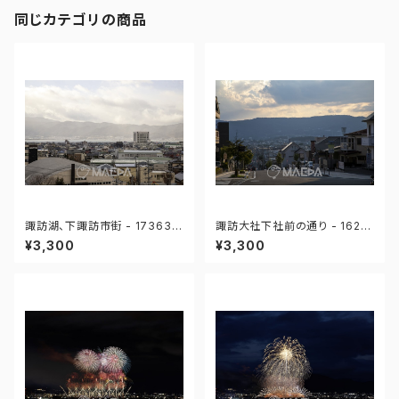
同じカテゴリの商品
諏訪湖、下諏訪市街 - 173631
諏訪大社下社前の通り - 1625
279532985
65716888938
¥3,300
¥3,300