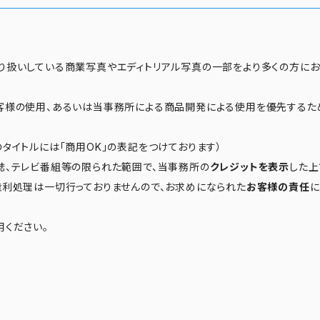
り扱いしている商業写真やエディトリアル写真の一部をより多くの方に
客様の使用、あるいは当事務所による商品開発による使用を優先するた
タイトルには「商用OK」の表記をつけております）
誌、テレビ番組等の限られた範囲で、当事務所の
クレジットを表示
した上
権利処理は一切行っておりませんので、お求めになられた
お客様の責任
に
用ください。