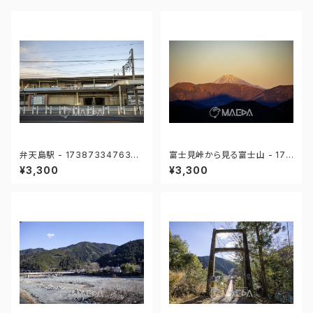
弁天島駅 - 1738733476331
富士見峠から見る富士山 - 174
97
251739619008
¥3,300
¥3,300