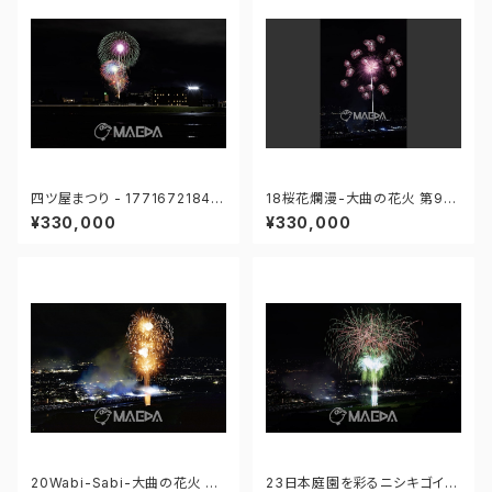
四ツ屋まつり - 17716721849
18桜花爛漫-大曲の花火 第97
0592
回全国花火競技大会 - 176671
¥330,000
¥330,000
211725119
20Wabi-Sabi-大曲の花火 第
23日本庭園を彩るニシキゴイ-