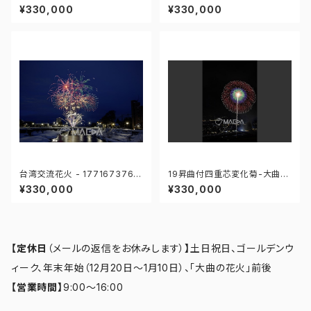
97回全国花火競技大会 - 176
大曲の花火 第97回全国花火競
¥330,000
¥330,000
671211959173
技大会 - 176671212121689
台湾交流花火 - 1771673762
19昇曲付四重芯変化菊-大曲の
34282
花火 第97回全国花火競技大会
¥330,000
¥330,000
- 176671211762842
【定休日
（メールの返信をお休みします）
】
土日祝日、ゴールデンウ
ィーク、年末年始（12月20日～1月10日）、「大曲の花火」前後
【営業時間】
9:00～16:00